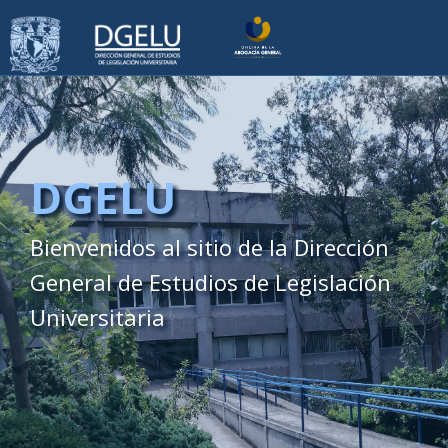
Pasar
al
contenido
principal
DGELU
Bienvenidos al sitio de la Dirección
General de Estudios de Legislación
Universitaria